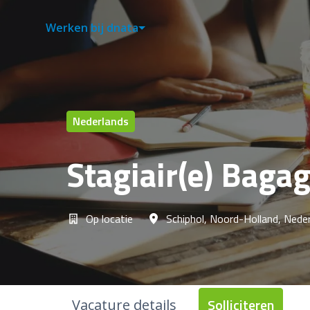
Overslaan
naar
Werken bij dnata
content
Nederlands
Stagiair(e) Baga
Op locatie
Schiphol
,
Noord-Holland
,
Neder
Solliciteren
Vacature details