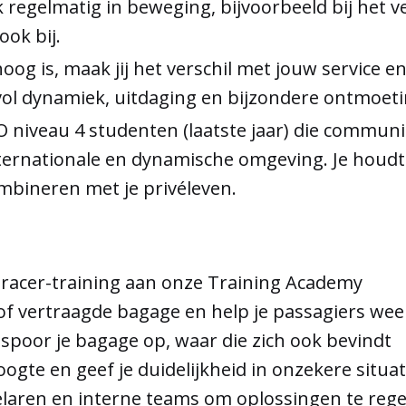
ok regelmatig in beweging, bijvoorbeeld bij het
ook bij.
og is, maak jij het verschil met jouw service e
vol dynamiek, uitdaging en bijzondere ontmoet
iveau 4 studenten (laatste jaar) die communica
internationale en dynamische omgeving. Je hou
mbineren met je privéleven.
Tracer-training aan onze Training Academy
e of vertraagde bagage en help je passagiers we
n spoor je bagage op, waar die zich ook bevindt
ogte en geef je duidelijkheid in onzekere situat
ndelaren en interne teams om oplossingen te reg